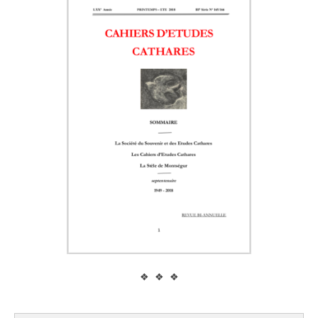
❖ ❖ ❖