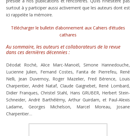
préside à nos publications et rencontres. Qu’ils n’hésitent pas
surtout à y participer aussi activement que les auteurs dont est
ici rappelée la mémoire.
Télécharger le bulletin d’abonnement aux Cahiers d’études
cathares
Au sommaire, les auteurs et collaborateurs de la revue
dans ces dernières décennies :
Déodat Roché, Alice Marc-Manoël, Simone Hannedouche,
Lucienne Julien, Fernand Costes, Fanita de Pierrefeu, René
Nelli, Jean Duvernoy, Roger Mazelier, Fred Bérence, Louis
Charpentier, André Nataf, Claude Gaignebet, René Lombard,
Didier Franques, Christel Stahl, Hans GRUBER, Herbert Stein-
Schneider, André Barthélémy, Arthur Guirdam, et Paul-Alexis
Ladame, Georges Michelson, Marcel Moreau, Josane
Charpentier…