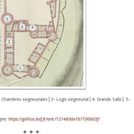
2- Chambres seigneuriales⎪3- Logis seigneurial⎪4- Grande Salle⎪ 5-
igne:
https://gallica.bnf.fr/ark:/12148/btv1b7100603f/
❖ ❖ ❖