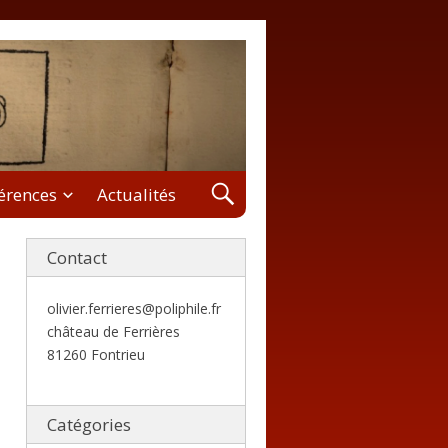
férences
Actualités
Contact
olivier.ferrieres@poliphile.fr
château de Ferrières
81260 Fontrieu
Catégories