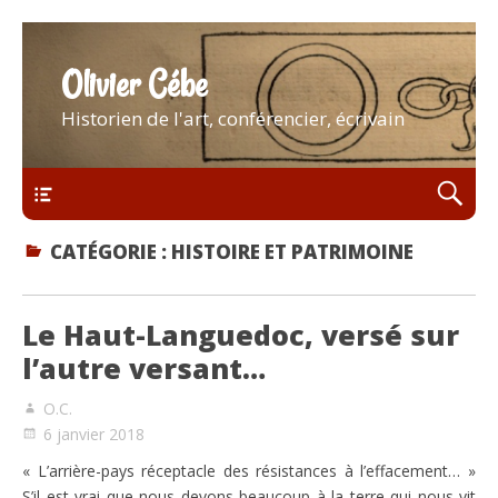
Olivier Cébe
Historien de l'art, conférencier, écrivain
Menu
CATÉGORIE :
HISTOIRE ET PATRIMOINE
Le Haut-Languedoc, versé sur
l’autre versant…
O.C.
6 janvier 2018
« L’arrière-pays réceptacle des résistances à l’effacement… »
S’il est vrai que nous devons beaucoup à la terre qui nous vit