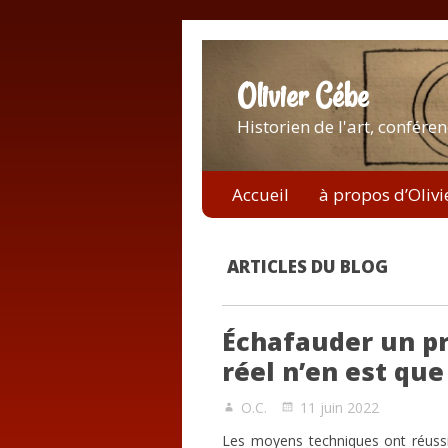
Olivier Cébe
Historien de l'art, conféren
Accueil
à propos d’Olivi
ARTICLES DU BLOG
Échafauder un pr
réel n’en est qu
O.C.
11 juin 2022
Les moyens techniques ont réussi 