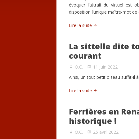
évoquer l’attrait du virtuel est 
disposition l’unique maître-mot de c
Lire la suite
La sittelle dite t
courant
O.C.
11 juin 2022
Ainsi, un tout petit oiseau suffit-i
Lire la suite
Ferrières en Rena
historique !
O.C.
25 avril 2022