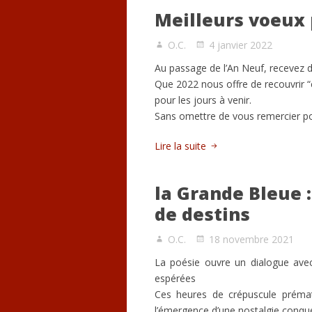
Meilleurs voeux 
O.C.
4 janvier 2022
Au passage de l’An Neuf, recevez 
Que 2022 nous offre de recouvrir “
pour les jours à venir.
Sans omettre de vous remercier pour
Lire la suite
la Grande Bleue :
de destins
O.C.
18 novembre 2021
La poésie ouvre un dialogue avec
espérées
Ces heures de crépuscule préma
l’émergence d’une nostalgie conqu