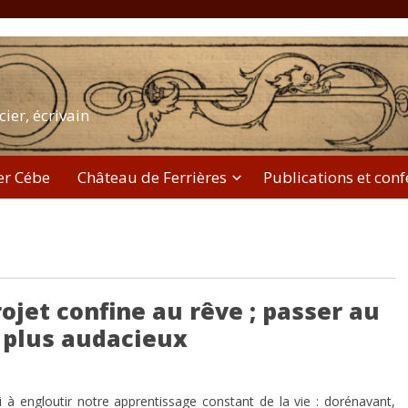
cier, écrivain
er Cébe
Château de Ferrières
Publications et con
ojet confine au rêve ; passer au
e plus audacieux
à engloutir notre apprentissage constant de la vie : dorénavant,