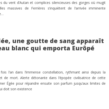
es du vent d’Autan et complices silencieuses des gorges où mugit
lles massives de Ferrières s’inquiètent de l’arrivée imminente
ge…
ilée, une goutte de sang apparaît
eau blanc qui emporta Eurôpé
e fois l’an dans l’immense constellation, rythmant ainsi depuis la
 et de mort. Alerte détonante dans l’épopée civilisatrice de cette
mer Égée pour répandre ensuite son parfum jusqu’aux limites de
lui doit son existence