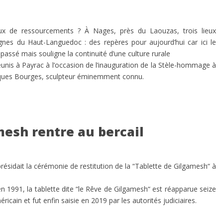
eux de ressourcements ? À Nages, près du Laouzas, trois lieux
gnes du Haut-Languedoc : des repères pour aujourd’hui car ici le
assé mais souligne la continuité d’une culture rurale
unis à Payrac à l’occasion de l’inauguration de la Stèle-hommage à
acques Bourges, sculpteur éminemment connu.
mesh rentre au bercail
sidait la cérémonie de restitution de la “Tablette de Gilgamesh“ à
en 1991, la tablette dite “le Rêve de Gilgamesh“ est réapparue seize
ricain et fut enfin saisie en 2019 par les autorités judiciaires.