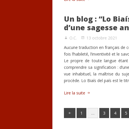
Un blog : “Lo Biaí
d’une sagesse an
O.C.
13 octobre 2021
Aucune traduction en français de ce
fois l’habileté, l’inventivité et le sa
Le propre de toute langue étant 
comprendre sa signification : d’un
vue inhabituel, la maîtrise du suje
procède. Lo Biaís del país est le ti
Lire la suite
1
…
3
4
5