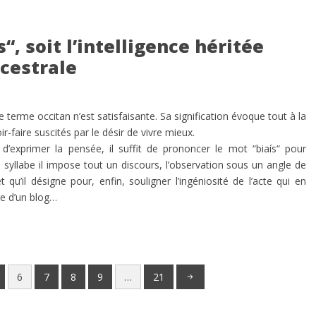
s“, soit l’intelligence héritée
cestrale
 terme occitan n’est satisfaisante. Sa signification évoque tout à la
voir-faire suscités par le désir de vivre mieux.
d’exprimer la pensée, il suffit de prononcer le mot “biaís“ pour
e syllabe il impose tout un discours, l’observation sous un angle de
t qu’il désigne pour, enfin, souligner l’ingéniosité de l’acte qui en
tre d’un blog…
6
7
8
9
…
21